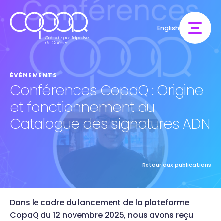
English
ÉVÉNEMENTS
Conférences CopaQ : Origine
et fonctionnement du
Catalogue des signatures ADN
Retour aux publications
Dans le cadre du lancement de la plateforme
CopaQ du 12 novembre 2025, nous avons reçu