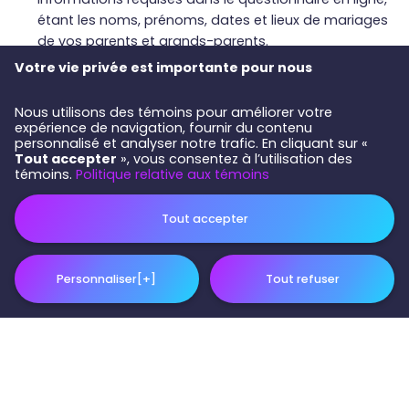
étant les noms, prénoms, dates et lieux de mariages
de vos parents et grands-parents.
Votre vie privée est importante pour nous
Autoriser CopaQ à donner accès à vos données
codées aux chercheurs canadiens et internationaux.
Nous utilisons des témoins pour améliorer votre
Avant de fournir votre autorisation, nous vous
expérience de navigation, fournir du contenu
invitons à prendre connaissance de nos politiques
personnalisé et analyser notre trafic. En cliquant sur «
en matière de
confidentialité
des données.
Tout accepter
», vous consentez à l’utilisation des
témoins.
Politique relative aux témoins
Tout accepter
Personnaliser
[+]
Tout refuser
Personnalisez vos préférences pour les témoins
Nous utilisons des témoins pour vous aider à naviguer
efficacement et à exécuter certaines fonctions. Vous trouverez