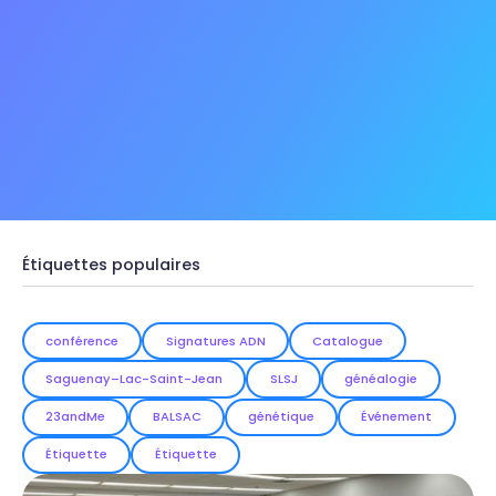
Étiquettes populaires
conférence
Signatures ADN
Catalogue
Saguenay–Lac-Saint-Jean
SLSJ
généalogie
23andMe
BALSAC
génétique
Événement
Étiquette
Étiquette