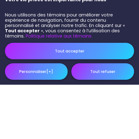
Nous utilisons des témoins pour améliorer votre
expérience de navigation, fournir du contenu
personnalisé et analyser notre trafic. En cliquant sur «
Traquer les erreurs généalogiques avec la
Tout accepter
», vous consentez à l’utilisation des
génétique : des recherches possibles grâce aux
témoins.
Politique relative aux témoins
données BALSAC!
Tout accepter
Personnaliser
[+]
Tout refuser
Personnalisez vos préférences pour les témoins
Nous utilisons des témoins pour vous aider à naviguer
efficacement et à exécuter certaines fonctions. Vous trouverez
des informations détaillées sur tous les témoins sous chaque
catégorie de consentement ci-dessous. Les témoins classés
comme « nécessaires » sont stockés sur votre navigateur, car